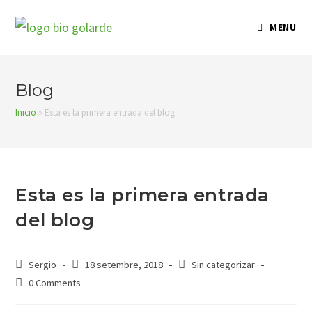
Skip
to
MENU
content
Blog
Inicio
»
Esta es la primera entrada del blog
Esta es la primera entrada
del blog
Post
Post
Post
Sergio
18 setembre, 2018
Sin categorizar
author:
published:
category:
Post
0 Comments
comments: