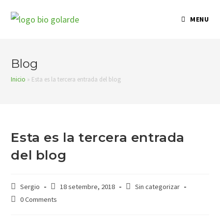
Skip
to
MENU
content
Blog
Inicio
»
Esta es la tercera entrada del blog
Esta es la tercera entrada
del blog
Post
Post
Post
Sergio
18 setembre, 2018
Sin categorizar
author:
published:
category:
Post
0 Comments
comments: